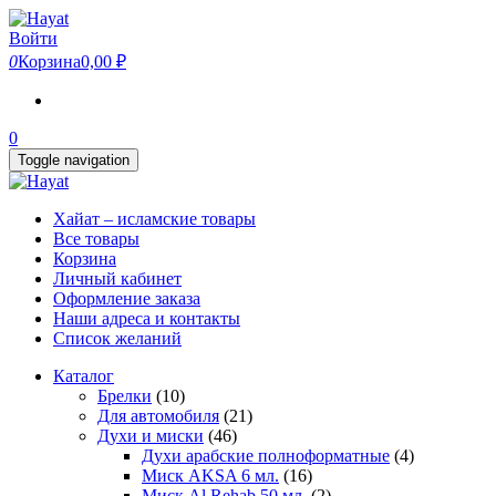
Skip
to
Войти
the
0
Корзина
0,00 ₽
content
0
Toggle navigation
Хайат – исламские товары
Все товары
Корзина
Личный кабинет
Оформление заказа
Наши адреса и контакты
Список желаний
Каталог
Брелки
(10)
Для автомобиля
(21)
Духи и миски
(46)
Духи арабские полноформатные
(4)
Миск AKSA 6 мл.
(16)
Миск Al Rehab 50 мл.
(2)