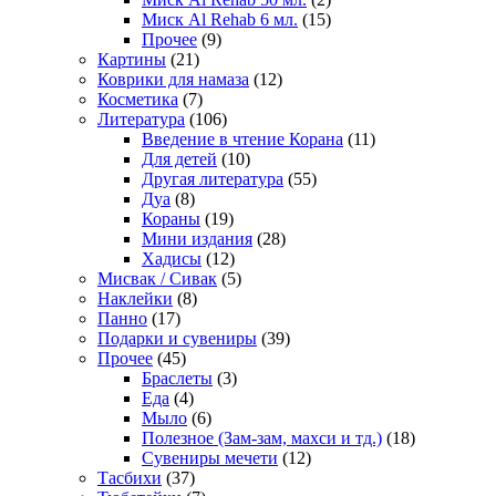
Миск Al Rehab 6 мл.
(15)
Прочее
(9)
Картины
(21)
Коврики для намаза
(12)
Косметика
(7)
Литература
(106)
Введение в чтение Корана
(11)
Для детей
(10)
Другая литература
(55)
Дуа
(8)
Кораны
(19)
Мини издания
(28)
Хадисы
(12)
Мисвак / Сивак
(5)
Наклейки
(8)
Панно
(17)
Подарки и сувениры
(39)
Прочее
(45)
Браслеты
(3)
Еда
(4)
Мыло
(6)
Полезное (Зам-зам, махси и тд.)
(18)
Сувениры мечети
(12)
Тасбихи
(37)