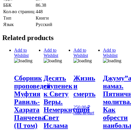
ББК
86.38
Кол-во страниц
448
Тип
Книги
Язык
Русский
Related products
Add to
Add to
Add to
Add to
Wishlist
Wishlist
Wishlist
Wishlist
Сборник
Десять
Жизнь
Джуму”а
проповедей
ступенек
и
намаз.
Муфтия
к Свету
смерть
Пятнич
Равиль-
Веры.
молитва
250,00
₽
Хазрата
Немеркнущий
Как
Add to cart
Панчеева
Свет
обрести
(II том)
Ислама
наибол