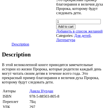
благонравия и величия духа
Пророка, которому будут
следовать дети.
365
дней
Add to cart
с
Добавить в список желаний
любимым
Categories:
Для детей
,
Пророком
Литература
quantity
Description
Description
В этой великолепной книге приводятся замечательные
истории из жизни Пророка, которые родители каждый день
могут читать своим детям в течение всего года. Это
прекрасный пример благонравия и величия духа Пророка,
которому будут следовать дети.
Авторы
Дамла Нурдан
ISBN
978-5-88503-805-8
Переплет
7Бц
УДК
297