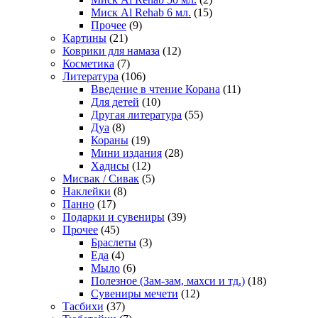
Миск Al Rehab 6 мл.
(15)
Прочее
(9)
Картины
(21)
Коврики для намаза
(12)
Косметика
(7)
Литература
(106)
Введение в чтение Корана
(11)
Для детей
(10)
Другая литература
(55)
Дуа
(8)
Кораны
(19)
Мини издания
(28)
Хадисы
(12)
Мисвак / Сивак
(5)
Наклейки
(8)
Панно
(17)
Подарки и сувениры
(39)
Прочее
(45)
Браслеты
(3)
Еда
(4)
Мыло
(6)
Полезное (Зам-зам, махси и тд.)
(18)
Сувениры мечети
(12)
Тасбихи
(37)