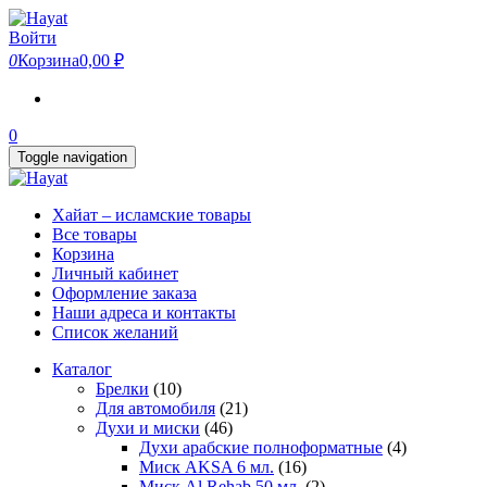
Skip
to
Войти
the
0
Корзина
0,00 ₽
content
0
Toggle navigation
Хайат – исламские товары
Все товары
Корзина
Личный кабинет
Оформление заказа
Наши адреса и контакты
Список желаний
Каталог
Брелки
(10)
Для автомобиля
(21)
Духи и миски
(46)
Духи арабские полноформатные
(4)
Миск AKSA 6 мл.
(16)
Миск Al Rehab 50 мл.
(2)