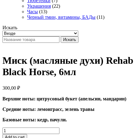
Тюбетейки
(7)
Украшения
(22)
Часы
(13)
Черный тмин, витамины, БАДы
(11)
Искать
Искать
Миск (масляные духи) Rehab
Black Horse, 6мл
300,00
₽
Верхние ноты: цитрусовый букет (апельсин, мандарин)
Средние ноты: лемонграсс, зелень травы
Базовые ноты: кедр, пачули.
Миск
(масляные
Add to cart