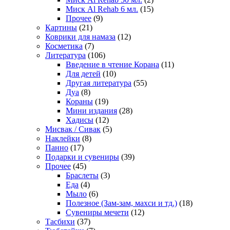
Миск Al Rehab 6 мл.
(15)
Прочее
(9)
Картины
(21)
Коврики для намаза
(12)
Косметика
(7)
Литература
(106)
Введение в чтение Корана
(11)
Для детей
(10)
Другая литература
(55)
Дуа
(8)
Кораны
(19)
Мини издания
(28)
Хадисы
(12)
Мисвак / Сивак
(5)
Наклейки
(8)
Панно
(17)
Подарки и сувениры
(39)
Прочее
(45)
Браслеты
(3)
Еда
(4)
Мыло
(6)
Полезное (Зам-зам, махси и тд.)
(18)
Сувениры мечети
(12)
Тасбихи
(37)