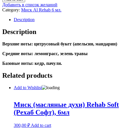
духи)
Добавить в список желаний
Rehab
Category:
Миск Al Rehab 6 мл.
Black
Horse,
Description
6мл
quantity
Description
Верхние ноты: цитрусовый букет (апельсин, мандарин)
Средние ноты: лемонграсс, зелень травы
Базовые ноты: кедр, пачули.
Related products
Add to Wishlist
Миск (масляные духи) Rehab Soft
(Рехаб Софт), 6мл
300,00
₽
Add to cart