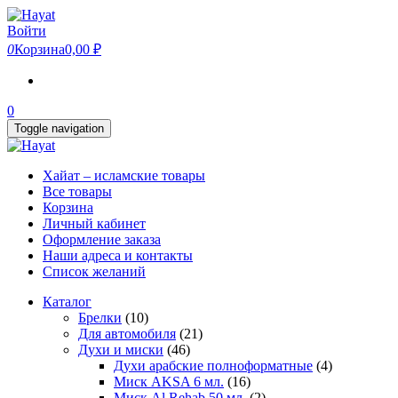
Skip
to
Войти
the
0
Корзина
0,00 ₽
content
0
Toggle navigation
Хайат – исламские товары
Все товары
Корзина
Личный кабинет
Оформление заказа
Наши адреса и контакты
Список желаний
Каталог
Брелки
(10)
Для автомобиля
(21)
Духи и миски
(46)
Духи арабские полноформатные
(4)
Миск AKSA 6 мл.
(16)
Миск Al Rehab 50 мл.
(2)