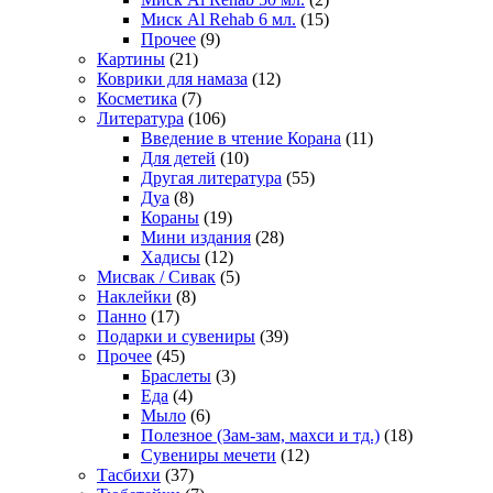
Миск Al Rehab 6 мл.
(15)
Прочее
(9)
Картины
(21)
Коврики для намаза
(12)
Косметика
(7)
Литература
(106)
Введение в чтение Корана
(11)
Для детей
(10)
Другая литература
(55)
Дуа
(8)
Кораны
(19)
Мини издания
(28)
Хадисы
(12)
Мисвак / Сивак
(5)
Наклейки
(8)
Панно
(17)
Подарки и сувениры
(39)
Прочее
(45)
Браслеты
(3)
Еда
(4)
Мыло
(6)
Полезное (Зам-зам, махси и тд.)
(18)
Сувениры мечети
(12)
Тасбихи
(37)