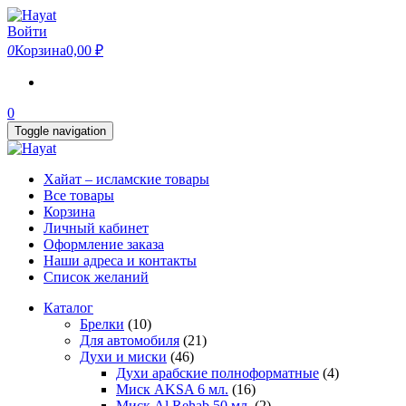
Skip
to
Войти
the
0
Корзина
0,00 ₽
content
0
Toggle navigation
Хайат – исламские товары
Все товары
Корзина
Личный кабинет
Оформление заказа
Наши адреса и контакты
Список желаний
Каталог
Брелки
(10)
Для автомобиля
(21)
Духи и миски
(46)
Духи арабские полноформатные
(4)
Миск AKSA 6 мл.
(16)
Миск Al Rehab 50 мл.
(2)