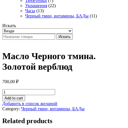
Тюбетейки
(7)
Украшения
(22)
Часы
(13)
Черный тмин, витамины, БАДы
(11)
Искать
Искать
Масло Черного тмина.
Золотой верблюд
700,00
₽
Масло
Черного
Add to cart
тмина.
Добавить в список желаний
Золотой
Category:
Черный тмин, витамины, БАДы
верблюд
quantity
Related products