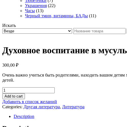
Тюбетейки
(7)
Украшения
(22)
Часы
(13)
Черный тмин, витамины, БАДы
(11)
Искать
Духовное воспитание в мусуль
300,00
₽
Очень важно учиться быть родителями, находить вашим детям 
детей.
Духовное
воспитание
Add to cart
в
Добавить в список желаний
мусульманской
Categories:
Другая литература
,
Литература
семье.
Бабочки
Description
в
раю