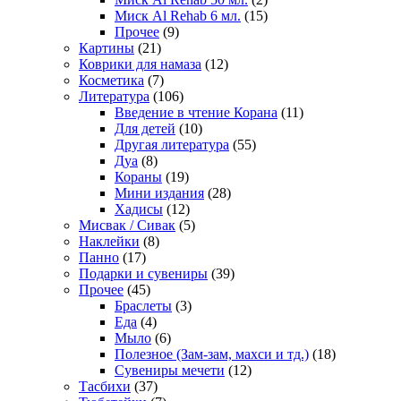
Миск Al Rehab 6 мл.
(15)
Прочее
(9)
Картины
(21)
Коврики для намаза
(12)
Косметика
(7)
Литература
(106)
Введение в чтение Корана
(11)
Для детей
(10)
Другая литература
(55)
Дуа
(8)
Кораны
(19)
Мини издания
(28)
Хадисы
(12)
Мисвак / Сивак
(5)
Наклейки
(8)
Панно
(17)
Подарки и сувениры
(39)
Прочее
(45)
Браслеты
(3)
Еда
(4)
Мыло
(6)
Полезное (Зам-зам, махси и тд.)
(18)
Сувениры мечети
(12)
Тасбихи
(37)