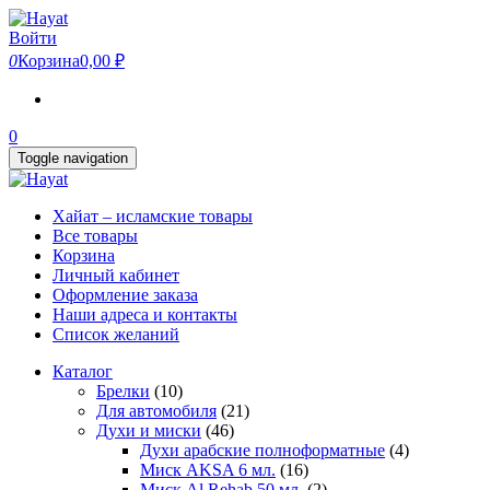
Skip
to
Войти
the
0
Корзина
0,00 ₽
content
0
Toggle navigation
Хайат – исламские товары
Все товары
Корзина
Личный кабинет
Оформление заказа
Наши адреса и контакты
Список желаний
Каталог
Брелки
(10)
Для автомобиля
(21)
Духи и миски
(46)
Духи арабские полноформатные
(4)
Миск AKSA 6 мл.
(16)
Миск Al Rehab 50 мл.
(2)