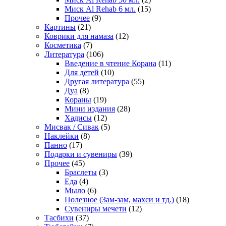
Миск Al Rehab 6 мл.
(15)
Прочее
(9)
Картины
(21)
Коврики для намаза
(12)
Косметика
(7)
Литература
(106)
Введение в чтение Корана
(11)
Для детей
(10)
Другая литература
(55)
Дуа
(8)
Кораны
(19)
Мини издания
(28)
Хадисы
(12)
Мисвак / Сивак
(5)
Наклейки
(8)
Панно
(17)
Подарки и сувениры
(39)
Прочее
(45)
Браслеты
(3)
Еда
(4)
Мыло
(6)
Полезное (Зам-зам, махси и тд.)
(18)
Сувениры мечети
(12)
Тасбихи
(37)