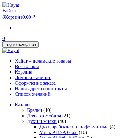
Skip
to
Войти
the
0
Корзина
0,00 ₽
content
0
Toggle navigation
Хайат – исламские товары
Все товары
Корзина
Личный кабинет
Оформление заказа
Наши адреса и контакты
Список желаний
Каталог
Брелки
(10)
Для автомобиля
(21)
Духи и миски
(46)
Духи арабские полноформатные
(4)
Миск AKSA 6 мл.
(16)
Миск Al Rehab 50 мл.
(2)