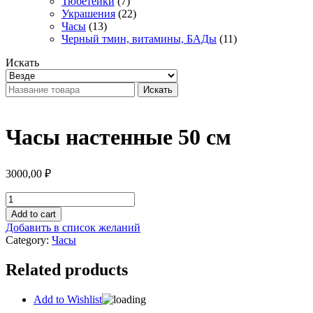
Тюбетейки
(7)
Украшения
(22)
Часы
(13)
Черный тмин, витамины, БАДы
(11)
Искать
Искать
Часы настенные 50 см
3000,00
₽
Часы
настенные
Add to cart
50
Добавить в список желаний
см
Category:
Часы
quantity
Related products
Add to Wishlist