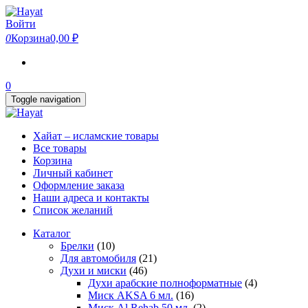
Skip
to
Войти
the
0
Корзина
0,00 ₽
content
0
Toggle navigation
Хайат – исламские товары
Все товары
Корзина
Личный кабинет
Оформление заказа
Наши адреса и контакты
Список желаний
Каталог
Брелки
(10)
Для автомобиля
(21)
Духи и миски
(46)
Духи арабские полноформатные
(4)
Миск AKSA 6 мл.
(16)
Миск Al Rehab 50 мл.
(2)