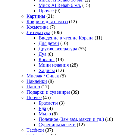
Миск Al Rehab 6 мл.
(15)
Прочее
(9)
Картины
(21)
Коврики для намаза
(12)
Косметика
(7)
Литература
(106)
Введение в чтение Корана
(11)
Для детей
(10)
Другая литература
(55)
Дуа
(8)
Кораны
(19)
Мини издания
(28)
Хадисы
(12)
Мисвак / Сивак
(5)
Наклейки
(8)
Панно
(17)
Подарки и сувениры
(39)
Прочее
(45)
Браслеты
(3)
Еда
(4)
Мыло
(6)
Полезное (Зам-зам, махси и тд.)
(18)
Сувениры мечети
(12)
Тасбихи
(37)