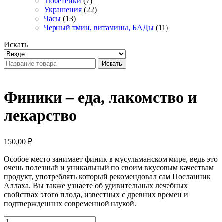
Тюбетейки
(7)
Украшения
(22)
Часы
(13)
Черный тмин, витамины, БАДы
(11)
Искать
Искать
Финики – еда, лакомство и
лекарство
150,00
₽
Особое место занимает финик в мусульманском мире, ведь это
очень полезный и уникальный по своим вкусовым качествам
продукт, употреблять который рекомендовал сам Посланник
Аллаха. Вы также узнаете об удивительных лечебных
свойствах этого плода, известных с древних времен и
подтвержденных современной наукой.
Финики