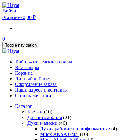
Skip
to
Войти
the
0
Корзина
0,00 ₽
content
0
Toggle navigation
Хайат – исламские товары
Все товары
Корзина
Личный кабинет
Оформление заказа
Наши адреса и контакты
Список желаний
Каталог
Брелки
(10)
Для автомобиля
(21)
Духи и миски
(46)
Духи арабские полноформатные
(4)
Миск AKSA 6 мл.
(16)
Миск Al Rehab 50 мл.
(2)