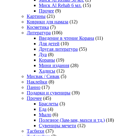
Миск Al Rehab 6 мл.
(15)
Прочее
(9)
Картины
(21)
Коврики для намаза
(12)
Косметика
(7)
Литература
(106)
Введение в чтение Корана
(11)
Для детей
(10)
Другая литература
(55)
Дуа
(8)
Кораны
(19)
Мини издания
(28)
Хадисы
(12)
Мисвак / Сивак
(5)
Наклейки
(8)
Панно
(17)
Подарки и сувениры
(39)
Прочее
(45)
Браслеты
(3)
Еда
(4)
Мыло
(6)
Полезное (Зам-зам, махси и тд.)
(18)
Сувениры мечети
(12)
Тасбихи
(37)