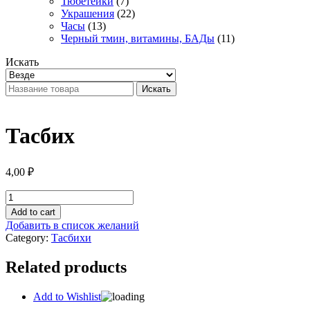
Тюбетейки
(7)
Украшения
(22)
Часы
(13)
Черный тмин, витамины, БАДы
(11)
Искать
Искать
Тасбих
4,00
₽
Тасбих
quantity
Add to cart
Добавить в список желаний
Category:
Тасбихи
Related products
Add to Wishlist