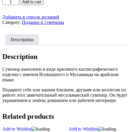
Статуэтка
Add to cart
со
стразами,
Всевышний
Добавить в список желаний
и
Category:
Подарки и сувениры
Мухаммад
quantity
Description
Description
Сувенир выполнен в виде красивого каллиграфического
изделия с именем Всевышнего и Мухаммада на арабском
языке.
Подарите себе или вашим близким, друзьям или коллегам по
работе этот замечательный мусульманский сувенир. Он будет
украшением в любом домашнем или рабочем интерьере.
Related products
Add to Wishlist
Add to Wishlist