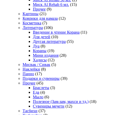
Миск Al Rehab 6 мл.
(15)
Прочее
(9)
Картины
(21)
Коврики для намаза
(12)
Косметика
(7)
Литература
(106)
Введение в чтение Корана
(11)
Для детей
(10)
Другая литература
(55)
Дуа
(8)
Кораны
(19)
Мини издания
(28)
Хадисы
(12)
Мисвак / Сивак
(5)
Наклейки
(8)
Панно
(17)
Подарки и сувениры
(39)
Прочее
(45)
Браслеты
(3)
Еда
(4)
Мыло
(6)
Полезное (Зам-зам, махси и тд.)
(18)
Сувениры мечети
(12)
Тасбихи
(37)