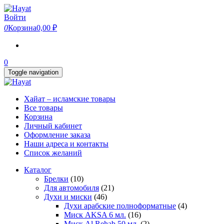
Skip
to
Войти
the
0
Корзина
0,00 ₽
content
0
Toggle navigation
Хайат – исламские товары
Все товары
Корзина
Личный кабинет
Оформление заказа
Наши адреса и контакты
Список желаний
Каталог
Брелки
(10)
Для автомобиля
(21)
Духи и миски
(46)
Духи арабские полноформатные
(4)
Миск AKSA 6 мл.
(16)
Миск Al Rehab 50 мл.
(2)