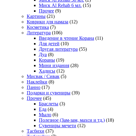
Миск Al Rehab 6 мл.
(15)
Прочее
(9)
Картины
(21)
Коврики для намаза
(12)
Косметика
(7)
Литература
(106)
Введение в чтение Корана
(11)
Для детей
(10)
Другая литература
(55)
Дуа
(8)
Кораны
(19)
Мини издания
(28)
Хадисы
(12)
Мисвак / Сивак
(5)
Наклейки
(8)
Панно
(17)
Подарки и сувениры
(39)
Прочее
(45)
Браслеты
(3)
Еда
(4)
Мыло
(6)
Полезное (Зам-зам, махси и тд.)
(18)
Сувениры мечети
(12)
Тасбихи
(37)