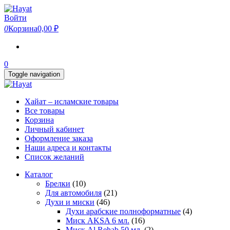
Skip
to
Войти
the
0
Корзина
0,00 ₽
content
0
Toggle navigation
Хайат – исламские товары
Все товары
Корзина
Личный кабинет
Оформление заказа
Наши адреса и контакты
Список желаний
Каталог
Брелки
(10)
Для автомобиля
(21)
Духи и миски
(46)
Духи арабские полноформатные
(4)
Миск AKSA 6 мл.
(16)
Миск Al Rehab 50 мл.
(2)