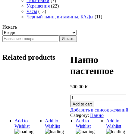
Тюбетейки
(7)
Украшения
(22)
Часы
(13)
Черный тмин, витамины, БАДы
(11)
Искать
Искать
Related products
Панно
настенное
500,00
₽
Панно
настенное
Add to cart
quantity
Добавить в список желаний
Category:
Панно
Add to
Add to
Add to
Add to
Wishlist
Wishlist
Wishlist
Wishlist