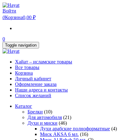
Skip
to
Войти
the
0
Корзина
0,00 ₽
content
0
Toggle navigation
Хайат – исламские товары
Все товары
Корзина
Личный кабинет
Оформление заказа
Наши адреса и контакты
Список желаний
Каталог
Брелки
(10)
Для автомобиля
(21)
Духи и миски
(46)
Духи арабские полноформатные
(4)
Миск AKSA 6 мл.
(16)
Миск Al Rehab 50 мл.
(2)