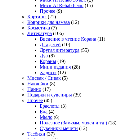
Миск Al Rehab 6 мл.
(15)
Прочее
(9)
Картины
(21)
Коврики для намаза
(12)
Косметика
(7)
Литература
(106)
Введение в чтение Корана
(11)
Для детей
(10)
Другая литература
(55)
Дуа
(8)
Кораны
(19)
Мини издания
(28)
Хадисы
(12)
Мисвак / Сивак
(5)
Наклейки
(8)
Панно
(17)
Подарки и сувениры
(39)
Прочее
(45)
Браслеты
(3)
Еда
(4)
Мыло
(6)
Полезное (Зам-зам, махси и тд.)
(18)
Сувениры мечети
(12)
Тасбихи
(37)