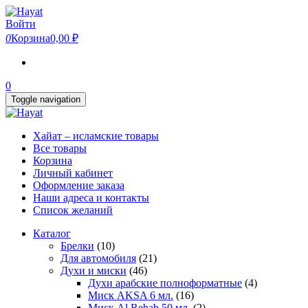
Skip
to
Войти
the
0
Корзина
0,00 ₽
content
0
Toggle navigation
Хайат – исламские товары
Все товары
Корзина
Личный кабинет
Оформление заказа
Наши адреса и контакты
Список желаний
Каталог
Брелки
(10)
Для автомобиля
(21)
Духи и миски
(46)
Духи арабские полноформатные
(4)
Миск AKSA 6 мл.
(16)
Миск Al Rehab 50 мл.
(2)