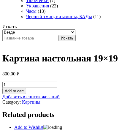
Тюбетейки
(7)
Украшения
(22)
Часы
(13)
Черный тмин, витамины, БАДы
(11)
Искать
Искать
Картина настольная 19×19
800,00
₽
Картина
настольная
Add to cart
19x19
Добавить в список желаний
quantity
Category:
Картины
Related products
Add to Wishlist