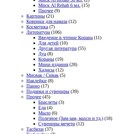
Миск Al Rehab 6 мл.
(15)
Прочее
(9)
Картины
(21)
Коврики для намаза
(12)
Косметика
(7)
Литература
(106)
Введение в чтение Корана
(11)
Для детей
(10)
Другая литература
(55)
Дуа
(8)
Кораны
(19)
Мини издания
(28)
Хадисы
(12)
Мисвак / Сивак
(5)
Наклейки
(8)
Панно
(17)
Подарки и сувениры
(39)
Прочее
(45)
Браслеты
(3)
Еда
(4)
Мыло
(6)
Полезное (Зам-зам, махси и тд.)
(18)
Сувениры мечети
(12)
Тасбихи
(37)