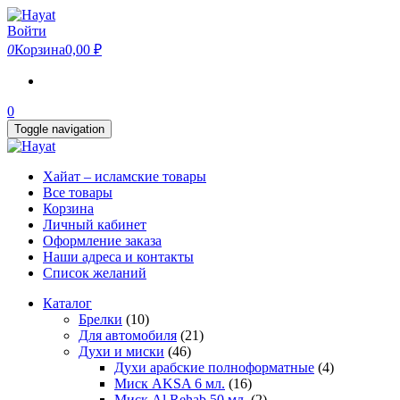
Skip
to
Войти
the
0
Корзина
0,00 ₽
content
0
Toggle navigation
Хайат – исламские товары
Все товары
Корзина
Личный кабинет
Оформление заказа
Наши адреса и контакты
Список желаний
Каталог
Брелки
(10)
Для автомобиля
(21)
Духи и миски
(46)
Духи арабские полноформатные
(4)
Миск AKSA 6 мл.
(16)
Миск Al Rehab 50 мл.
(2)