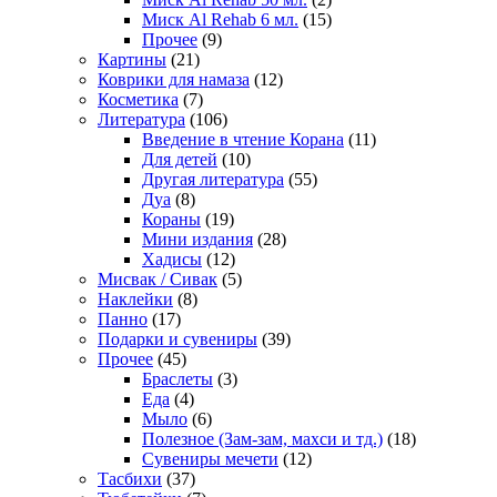
Миск Al Rehab 6 мл.
(15)
Прочее
(9)
Картины
(21)
Коврики для намаза
(12)
Косметика
(7)
Литература
(106)
Введение в чтение Корана
(11)
Для детей
(10)
Другая литература
(55)
Дуа
(8)
Кораны
(19)
Мини издания
(28)
Хадисы
(12)
Мисвак / Сивак
(5)
Наклейки
(8)
Панно
(17)
Подарки и сувениры
(39)
Прочее
(45)
Браслеты
(3)
Еда
(4)
Мыло
(6)
Полезное (Зам-зам, махси и тд.)
(18)
Сувениры мечети
(12)
Тасбихи
(37)