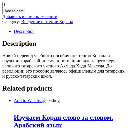
Второй
учитель.
Add to cart
Муалллими
Добавить в список желаний
сани.
Category:
Введение в чтение Корана
Введение
в
Description
чтение
Корана.
Description
quantity
Новый перевод учебного пособия по чтению Корана и
изучению арабской письменности, принадлежащего перу
великого татарского ученого Ахмада Хади Максуда. До
революции это пособие являлось официальным для татарских
и русско-татарских школ.
Related products
Add to Wishlist
Изучаем Коран слово за словом.
Арабский язык