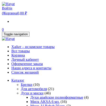
Skip
to
Войти
the
0
Корзина
0,00 ₽
content
0
Toggle navigation
Хайат – исламские товары
Все товары
Корзина
Личный кабинет
Оформление заказа
Наши адреса и контакты
Список желаний
Каталог
Брелки
(10)
Для автомобиля
(21)
Духи и миски
(46)
Духи арабские полноформатные
(4)
Миск AKSA 6 мл.
(16)
Миск Al Rehab 50 мл.
(2)