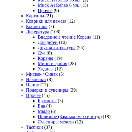
Миск Al Rehab 6 мл.
(15)
Прочее
(9)
Картины
(21)
Коврики для намаза
(12)
Косметика
(7)
Литература
(106)
Введение в чтение Корана
(11)
Для детей
(10)
Другая литература
(55)
Дуа
(8)
Кораны
(19)
Мини издания
(28)
Хадисы
(12)
Мисвак / Сивак
(5)
Наклейки
(8)
Панно
(17)
Подарки и сувениры
(39)
Прочее
(45)
Браслеты
(3)
Еда
(4)
Мыло
(6)
Полезное (Зам-зам, махси и тд.)
(18)
Сувениры мечети
(12)
Тасбихи
(37)