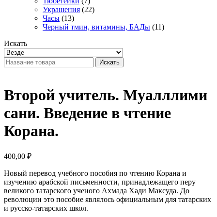
Тюбетейки
(7)
Украшения
(22)
Часы
(13)
Черный тмин, витамины, БАДы
(11)
Искать
Искать
Второй учитель. Муалллими
сани. Введение в чтение
Корана.
400,00
₽
Новый перевод учебного пособия по чтению Корана и
изучению арабской письменности, принадлежащего перу
великого татарского ученого Ахмада Хади Максуда. До
революции это пособие являлось официальным для татарских
и русско-татарских школ.