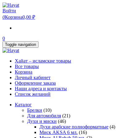
Skip
to
Войти
the
0
Корзина
0,00 ₽
content
0
Toggle navigation
Хайат – исламские товары
Все товары
Корзина
Личный кабинет
Оформление заказа
Наши адреса и контакты
Список желаний
Каталог
Брелки
(10)
Для автомобиля
(21)
Духи и миски
(46)
Духи арабские полноформатные
(4)
Миск AKSA 6 мл.
(16)
Миск Al Rehab 50 мл.
(2)