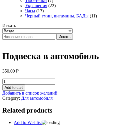
Тюбетейки
(7)
Украшения
(22)
Часы
(13)
Черный тмин, витамины, БАДы
(11)
Искать
Искать
Подвеска в автомобиль
350,00
₽
Подвеска
в
Add to cart
автомобиль
Добавить в список желаний
quantity
Category:
Для автомобиля
Related products
Add to Wishlist