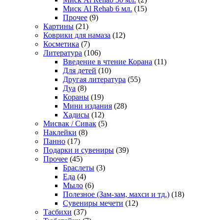
Миск Al Rehab 6 мл.
(15)
Прочее
(9)
Картины
(21)
Коврики для намаза
(12)
Косметика
(7)
Литература
(106)
Введение в чтение Корана
(11)
Для детей
(10)
Другая литература
(55)
Дуа
(8)
Кораны
(19)
Мини издания
(28)
Хадисы
(12)
Мисвак / Сивак
(5)
Наклейки
(8)
Панно
(17)
Подарки и сувениры
(39)
Прочее
(45)
Браслеты
(3)
Еда
(4)
Мыло
(6)
Полезное (Зам-зам, махси и тд.)
(18)
Сувениры мечети
(12)
Тасбихи
(37)